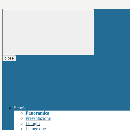
close
Scuola
Panoramica
Presentazione
I luoghi
Le persone