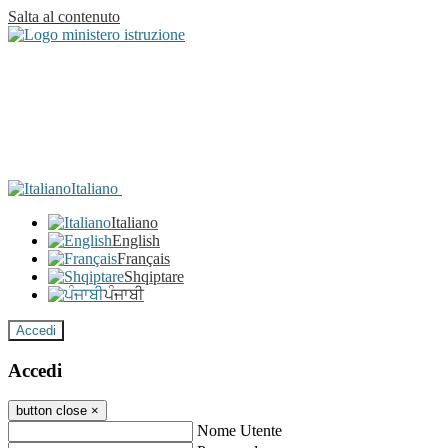
Salta al contenuto
Italiano
Italiano
English
Français
Shqiptare
ਪੰਜਾਬੀ
Accedi
Accedi
button close
×
Nome Utente