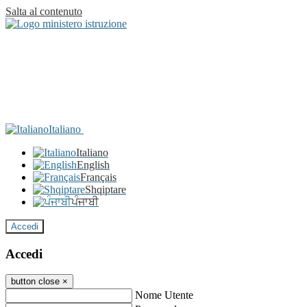
Salta al contenuto
Italiano
Italiano
English
Français
Shqiptare
ਪੰਜਾਬੀ
Accedi
Accedi
button close
×
Nome Utente