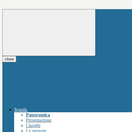
close
Scuola
Panoramica
Presentazione
I luoghi
Le persone