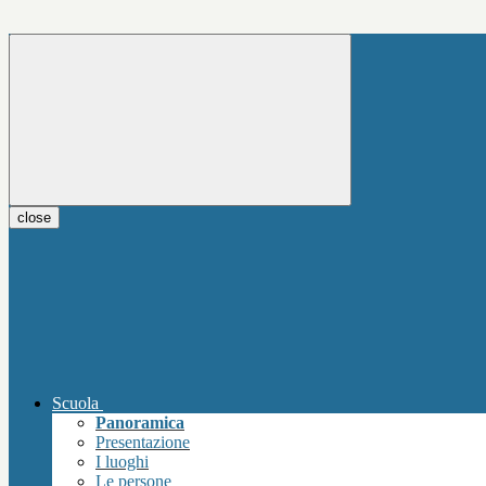
close
Scuola
Panoramica
Presentazione
I luoghi
Le persone