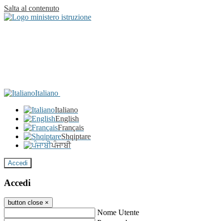
Salta al contenuto
Italiano
Italiano
English
Français
Shqiptare
ਪੰਜਾਬੀ
Accedi
Accedi
button close
×
Nome Utente