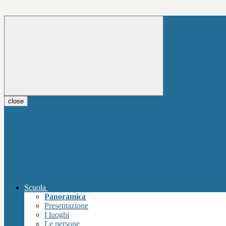
close
Scuola
Panoramica
Presentazione
I luoghi
Le persone