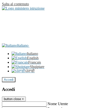
Salta al contenuto
Italiano
Italiano
English
Français
Shqiptare
ਪੰਜਾਬੀ
Accedi
Accedi
button close
×
Nome Utente