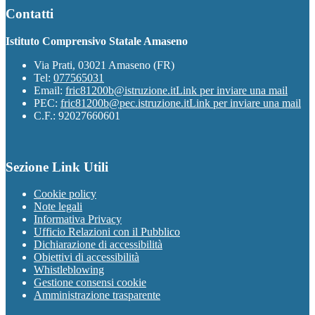
Contatti
Istituto Comprensivo Statale Amaseno
Via Prati, 03021 Amaseno (FR)
Tel:
077565031
Email:
fric81200b@istruzione.it
Link per inviare una mail
PEC:
fric81200b@pec.istruzione.it
Link per inviare una mail
C.F.: 92027660601
Sezione Link Utili
Cookie policy
Note legali
Informativa Privacy
Ufficio Relazioni con il Pubblico
Dichiarazione di accessibilità
Obiettivi di accessibilità
Whistleblowing
Gestione consensi cookie
Amministrazione trasparente