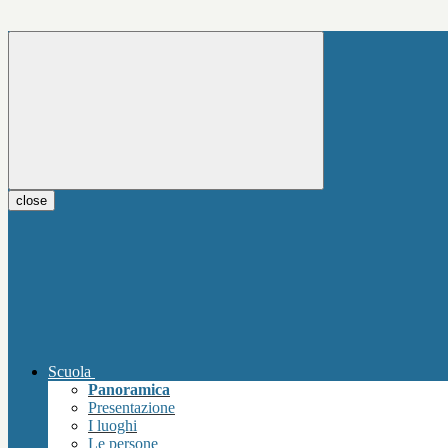
close
Scuola
Panoramica
Presentazione
I luoghi
Le persone