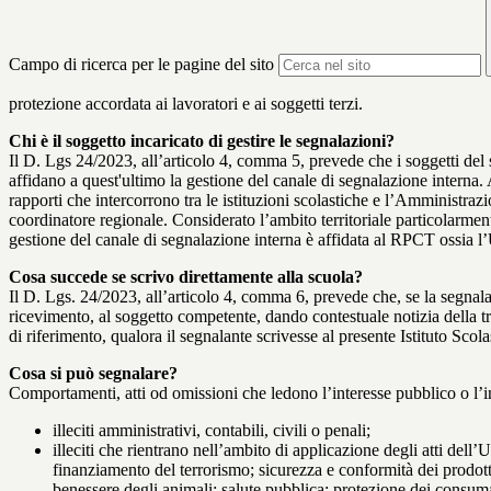
Campo di ricerca per le pagine del sito
protezione accordata ai lavoratori e ai soggetti terzi.
Chi è il soggetto incaricato di gestire le segnalazioni?
Il D. Lgs 24/2023, all’articolo 4, comma 5, prevede che i soggetti del
affidano a quest'ultimo la gestione del canale di segnalazione interna.
rapporti che intercorrono tra le istituzioni scolastiche e l’Amministrazio
coordinatore regionale. Considerato l’ambito territoriale particolarmente
gestione del canale di segnalazione interna è affidata al RPCT ossia l
Cosa succede se scrivo direttamente alla scuola?
Il D. Lgs. 24/2023, all’articolo 4, comma 6, prevede che, se la segnal
ricevimento, al soggetto competente, dando contestuale notizia della 
di riferimento, qualora il segnalante scrivesse al presente Istituto Sco
Cosa si può segnalare?
Comportamenti, atti od omissioni che ledono l’interesse pubblico o l’i
illeciti amministrativi, contabili, civili o penali;
illeciti che rientrano nell’ambito di applicazione degli atti dell’
finanziamento del terrorismo; sicurezza e conformità dei prodotti
benessere degli animali; salute pubblica; protezione dei consumato