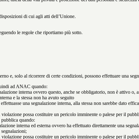
isposizioni di cui agli atti dell’Unione.
seguendo le regole che riportiamo più sotto.
 interno e, solo al ricorrere di certe condizioni, possono effettuare una s
o quindi ad ANAC quando:
gnalazione interna ovvero questo, anche se obbligatorio, non è attivo o, 
nterna e la stessa non ha avuto seguito
e effettuasse una segnalazione interna, alla stessa non sarebbe dato eff
 violazione possa costituire un pericolo imminente o palese per il pubbl
e pubblica quando:
azione interna ed esterna ovvero ha effettuato direttamente una segnalazio
e segnalazioni;
 violazione possa costituire un pericolo imminente o palese per il pubbli