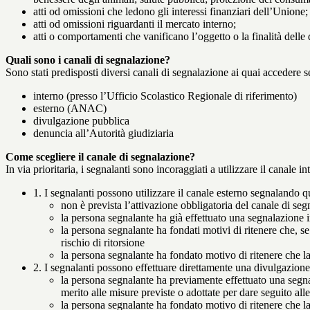
atti od omissioni che ledono gli interessi finanziari dell’Unione;
atti od omissioni riguardanti il mercato interno;
atti o comportamenti che vanificano l’oggetto o la finalità delle d
Quali sono i canali di segnalazione?
Sono stati predisposti diversi canali di segnalazione ai quai accedere 
interno (presso l’Ufficio Scolastico Regionale di riferimento)
esterno (ANAC)
divulgazione pubblica
denuncia all’Autorità giudiziaria
Come scegliere il canale di segnalazione?
In via prioritaria, i segnalanti sono incoraggiati a utilizzare il canale
1. I segnalanti possono utilizzare il canale esterno segnaland
non è prevista l’attivazione obbligatoria del canale di se
la persona segnalante ha già effettuato una segnalazione i
la persona segnalante ha fondati motivi di ritenere che, s
rischio di ritorsione
la persona segnalante ha fondato motivo di ritenere che la
2. I segnalanti possono effettuare direttamente una divulgazion
la persona segnalante ha previamente effettuato una segnal
merito alle misure previste o adottate per dare seguito all
la persona segnalante ha fondato motivo di ritenere che la