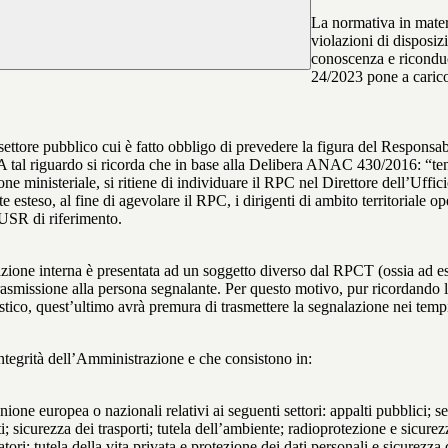
La normativa in mater
violazioni di disposiz
conoscenza e riconduc
24/2023 pone a carico 
 settore pubblico cui è fatto obbligo di prevedere la figura del Respon
 A tal riguardo si ricorda che in base alla Delibera ANAC 430/2016: “tenu
ne ministeriale, si ritiene di individuare il RPC nel Direttore dell’Uffici
 esteso, al fine di agevolare il RPC, i dirigenti di ambito territoriale o
’USR di riferimento.
azione interna è presentata ad un soggetto diverso dal RPCT (ossia ad ese
trasmissione alla persona segnalante. Per questo motivo, pur ricordand
lastico, quest’ultimo avrà premura di trasmettere la segnalazione nei tem
ntegrità dell’Amministrazione e che consistono in:
Unione europea o nazionali relativi ai seguenti settori: appalti pubblici; s
; sicurezza dei trasporti; tutela dell’ambiente; radioprotezione e sicurez
ri; tutela della vita privata e protezione dei dati personali e sicurezza de