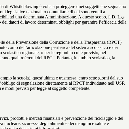
ia di Whistleblowing è volta a proteggere quei soggetti che segnalano
ioni legislative nazionali o comunitarie di cui sono venuti a
ibili ad una determinata Amministrazione. A questo scopo, il D. Lgs.
dei datori di lavoro determinati obblighi per garantire l’efficacia della
sabile della Prevenzione della Corruzione e della Trasparenza (RPCT)
to conto dell’articolazione periferica del sistema scolastico e dei
o scolastico regionale, o per le regioni in cui è previsto, nel
perano quali referenti del RPC”. Pertanto, in ambito scolastico, la
mpio la scuola), quest’ultima è trasmessa, entro sette giorni dal suo
o l’obbligo di segnalazione direttamente al RPCT individuato nell’USR
pi e modi previsti per legge al soggetto competente.
ervizi, prodotti e mercati finanziari e prevenzione del riciclaggio e del
za nucleare; sicurezza degli alimenti e dei mangimi e salute e
lle reti e dei sistemi informativi;