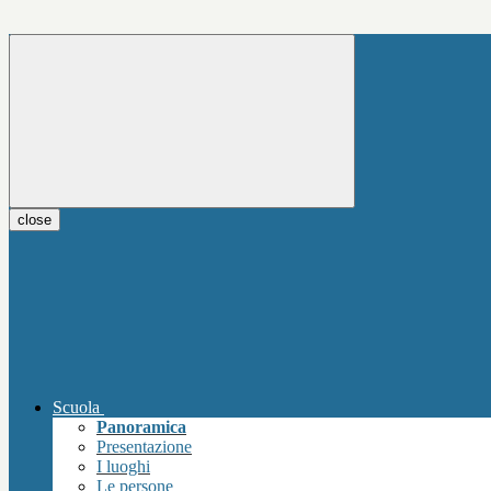
close
Scuola
Panoramica
Presentazione
I luoghi
Le persone