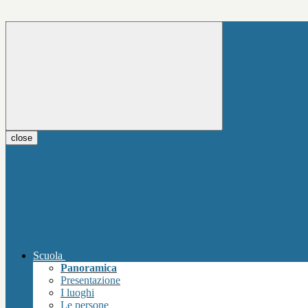
close
Scuola
Panoramica
Presentazione
I luoghi
Le persone