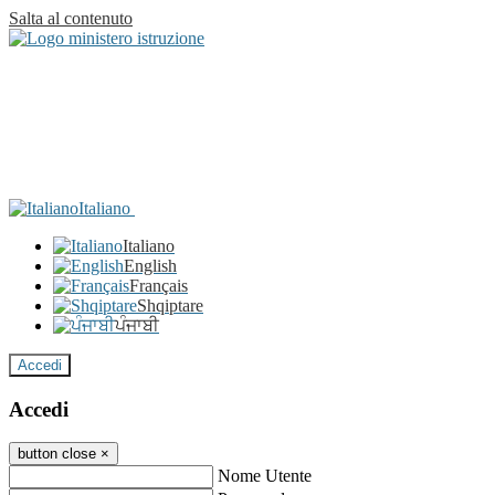
Salta al contenuto
Italiano
Italiano
English
Français
Shqiptare
ਪੰਜਾਬੀ
Accedi
Accedi
button close
×
Nome Utente