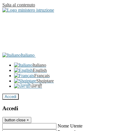
Salta al contenuto
Italiano
Italiano
English
Français
Shqiptare
ਪੰਜਾਬੀ
Accedi
Accedi
button close
×
Nome Utente