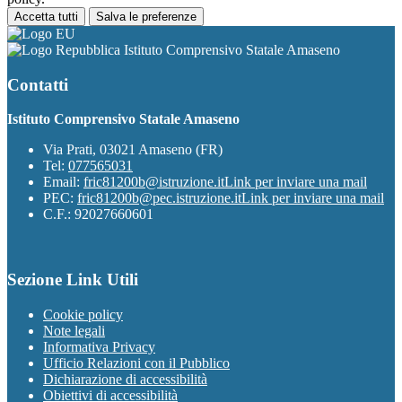
Accetta tutti
Salva le preferenze
Istituto Comprensivo Statale Amaseno
Contatti
Istituto Comprensivo Statale Amaseno
Via Prati, 03021 Amaseno (FR)
Tel:
077565031
Email:
fric81200b@istruzione.it
Link per inviare una mail
PEC:
fric81200b@pec.istruzione.it
Link per inviare una mail
C.F.: 92027660601
Sezione Link Utili
Cookie policy
Note legali
Informativa Privacy
Ufficio Relazioni con il Pubblico
Dichiarazione di accessibilità
Obiettivi di accessibilità