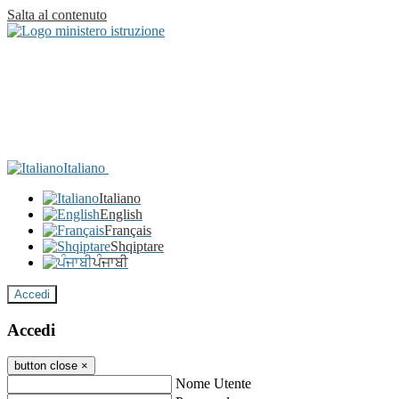
Salta al contenuto
Italiano
Italiano
English
Français
Shqiptare
ਪੰਜਾਬੀ
Accedi
Accedi
button close
×
Nome Utente