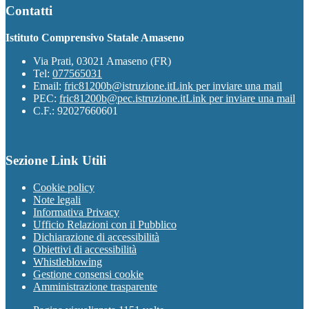
Contatti
Istituto Comprensivo Statale Amaseno
Via Prati, 03021 Amaseno (FR)
Tel:
077565031
Email:
fric81200b@istruzione.it
Link per inviare una mail
PEC:
fric81200b@pec.istruzione.it
Link per inviare una mail
C.F.: 92027660601
Sezione Link Utili
Cookie policy
Note legali
Informativa Privacy
Ufficio Relazioni con il Pubblico
Dichiarazione di accessibilità
Obiettivi di accessibilità
Whistleblowing
Gestione consensi cookie
Amministrazione trasparente