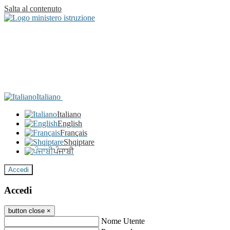
Salta al contenuto
Italiano
Italiano
English
Français
Shqiptare
ਪੰਜਾਬੀ
Accedi
Accedi
button close
×
Nome Utente