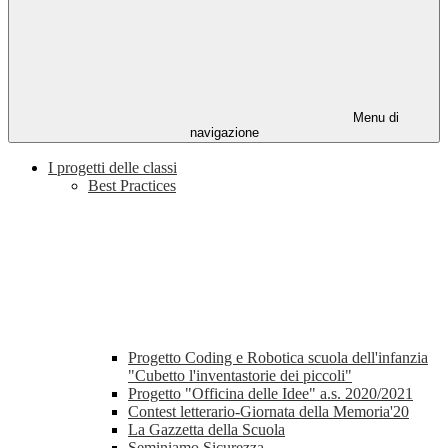
Menu di
navigazione
I progetti delle classi
Best Practices
Progetto Coding e Robotica scuola dell'infanzia
"Cubetto l'inventastorie dei piccoli"
Progetto "Officina delle Idee" a.s. 2020/2021
Contest letterario-Giornata della Memoria'20
La Gazzetta della Scuola
Seminiamo Sicurezza