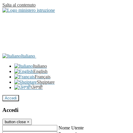
Salta al contenuto
Italiano
Italiano
English
Français
Shqiptare
ਪੰਜਾਬੀ
Accedi
Accedi
button close
×
Nome Utente