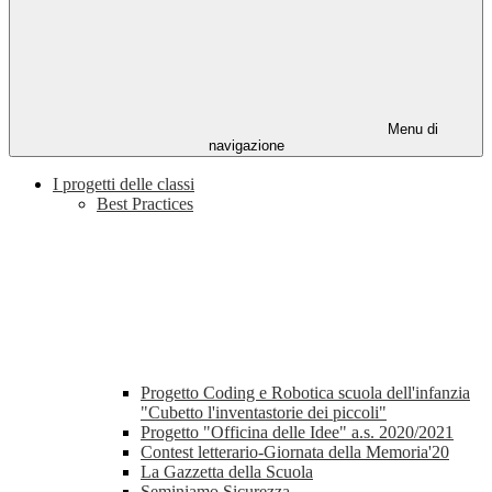
Menu di
navigazione
I progetti delle classi
Best Practices
Progetto Coding e Robotica scuola dell'infanzia
"Cubetto l'inventastorie dei piccoli"
Progetto "Officina delle Idee" a.s. 2020/2021
Contest letterario-Giornata della Memoria'20
La Gazzetta della Scuola
Seminiamo Sicurezza