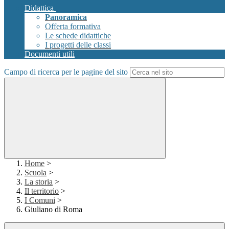
Didattica
Panoramica
Offerta formativa
Le schede didattiche
I progetti delle classi
Documenti utili
Campo di ricerca per le pagine del sito
Home
>
Scuola
>
La storia
>
Il territorio
>
I Comuni
>
Giuliano di Roma