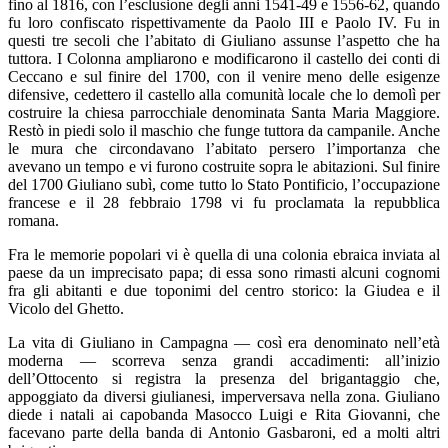
fino al 1816, con l’esclusione degli anni 1541-49 e 1556-62, quando
fu loro confiscato rispettivamente da Paolo III e Paolo IV. Fu in
questi tre secoli che l’abitato di Giuliano assunse l’aspetto che ha
tuttora. I Colonna ampliarono e modificarono il castello dei conti di
Ceccano e sul finire del 1700, con il venire meno delle esigenze
difensive, cedettero il castello alla comunità locale che lo demolì per
costruire la chiesa parrocchiale denominata Santa Maria Maggiore.
Restò in piedi solo il maschio che funge tuttora da campanile. Anche
le mura che circondavano l’abitato persero l’importanza che
avevano un tempo e vi furono costruite sopra le abitazioni. Sul finire
del 1700 Giuliano subì, come tutto lo Stato Pontificio, l’occupazione
francese e il 28 febbraio 1798 vi fu proclamata la repubblica
romana.
Fra le memorie popolari vi è quella di una colonia ebraica inviata al
paese da un imprecisato papa; di essa sono rimasti alcuni cognomi
fra gli abitanti e due toponimi del centro storico: la Giudea e il
Vicolo del Ghetto.
La vita di Giuliano in Campagna — così era denominato nell’età
moderna — scorreva senza grandi accadimenti: all’inizio
dell’Ottocento si registra la presenza del brigantaggio che,
appoggiato da diversi giulianesi, imperversava nella zona. Giuliano
diede i natali ai capobanda Masocco Luigi e Rita Giovanni, che
facevano parte della banda di Antonio Gasbaroni, ed a molti altri