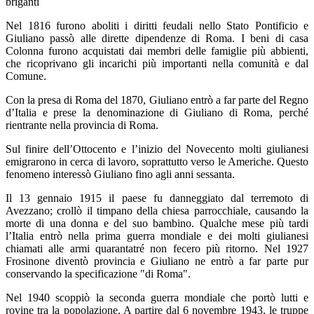
briganti
Nel 1816 furono aboliti i diritti feudali nello Stato Pontificio e
Giuliano passò alle dirette dipendenze di Roma. I beni di casa
Colonna furono acquistati dai membri delle famiglie più abbienti,
che ricoprivano gli incarichi più importanti nella comunità e dal
Comune.
Con la presa di Roma del 1870, Giuliano entrò a far parte del Regno
d’Italia e prese la denominazione di Giuliano di Roma, perché
rientrante nella provincia di Roma.
Sul finire dell’Ottocento e l’inizio del Novecento molti giulianesi
emigrarono in cerca di lavoro, soprattutto verso le Americhe. Questo
fenomeno interessò Giuliano fino agli anni sessanta.
Il 13 gennaio 1915 il paese fu danneggiato dal terremoto di
Avezzano; crollò il timpano della chiesa parrocchiale, causando la
morte di una donna e del suo bambino. Qualche mese più tardi
l’Italia entrò nella prima guerra mondiale e dei molti giulianesi
chiamati alle armi quarantatré non fecero più ritorno. Nel 1927
Frosinone diventò provincia e Giuliano ne entrò a far parte pur
conservando la specificazione "di Roma".
Nel 1940 scoppiò la seconda guerra mondiale che portò lutti e
rovine tra la popolazione. A partire dal 6 novembre 1943, le truppe