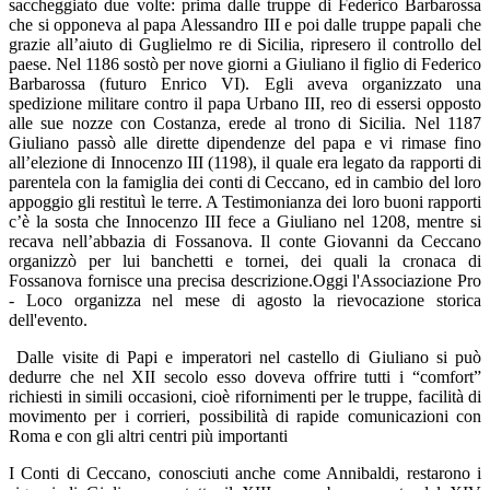
saccheggiato due volte: prima dalle truppe di Federico Barbarossa
che si opponeva al papa Alessandro III e poi dalle truppe papali che
grazie all’aiuto di Guglielmo re di Sicilia, ripresero il controllo del
paese. Nel 1186 sostò per nove giorni a Giuliano il figlio di Federico
Barbarossa (futuro Enrico VI). Egli aveva organizzato una
spedizione militare contro il papa Urbano III, reo di essersi opposto
alle sue nozze con Costanza, erede al trono di Sicilia. Nel 1187
Giuliano passò alle dirette dipendenze del papa e vi rimase fino
all’elezione di Innocenzo III (1198), il quale era legato da rapporti di
parentela con la famiglia dei conti di Ceccano, ed in cambio del loro
appoggio gli restituì le terre. A Testimonianza dei loro buoni rapporti
c’è la sosta che Innocenzo III fece a Giuliano nel 1208, mentre si
recava nell’abbazia di Fossanova. Il conte Giovanni da Ceccano
organizzò per lui banchetti e tornei, dei quali la cronaca di
Fossanova fornisce una precisa descrizione.Oggi l'Associazione Pro
- Loco organizza nel mese di agosto la rievocazione storica
dell'evento.
Dalle visite di Papi e imperatori nel castello di Giuliano si può
dedurre che nel XII secolo esso doveva offrire tutti i “comfort”
richiesti in simili occasioni, cioè rifornimenti per le truppe, facilità di
movimento per i corrieri, possibilità di rapide comunicazioni con
Roma e con gli altri centri più importanti
I Conti di Ceccano, conosciuti anche come Annibaldi, restarono i