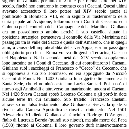
signori di Giuliano per tutto il XIII e per buona parte del XIV
secolo, finché non entrarono in contrasto con i Caetani. Questi ultimi
avevano accresciuto il loro potere nel XIV secolo grazie al
pontificato di Bonifacio VIII, ed in seguito al trasferimento della
curia papale ad Avignone, lottarono con i Conti di Ceccano ed i
Colonna per il controllo della Campagna e della Marittima. Giuliano
era un possedimento ambito perché il suo castello, situato in
posizione strategica, permetteva il controllo della Via Marittima nel
passaggio tra la valle del Sacco e quella dell’Amaseno, che in quegli
anni, a causa dell’impraticabilità della via Appia, era un passaggio
obbligatorio per chi da Roma voleva dirigersi a Terracina, Gaeta o
nel Napoletano. Nella seconda metà del XIV secolo scoppiarono
lotte intestine tra i Conti di Ceccano, di cui approfittarono i Caetani.
Giuliano subì i saccheggi di Francesco o "Cecco” da Ceccano, che
si opponeva a suo zio Tommaso, ed era appoggiato da Niccolò
Caetani di Fondi. Nel 1403 Giuliano fu soggetto direttamente alla
Santa Sede, che vi nominò castellano Luzio Saristari. Poi passò di
nuovo agli Annibaldi e attraverso un matrimonio, ancora ai Caetani.
Nel 1420 Sveva Caetani sposò Lorenzo Colonna e gli portò in dote
alcune terre tra cui Giuliano. Suo fratello, Francesco Caetani,
attraverso un falso testamento tolse Giuliano a Sveva, la quale si
rivolse alla Camera Apostolica e riuscì a riottenerlo. Nel 1501
Alessandro VI diede Giuliano al fanciullo Rodrigo D’Aragona,
figlio di Lucrezia Borgia (quindi suo nipote), ma alla morte del Papa
(1503) ritornò ai Colonna. Il loro governo durò ininterrottamente