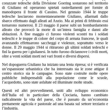
corazzate tedesche della Divisione Goering sostarono nel territorio
di Giuliano ed operarono spietati rastrellamenti per fornire di
manodopera il fronte di Cassino. Nel gennaio 1944 le truppe
tedesche lasciarono momentaneamente Giuliano, allarmati dallo
sbarco effettuato dagli alleati ad Anzio. Ma ai primi di febbraio essi
tornarono numerosi. Il 23 maggio il paese subì un bombardamento
alleato che provocò la morte di un’intera famiglia e danni alle
abitazioni. A fine maggio ci furono violenti scontri tra i soldati
tedeschi e le truppe di colore del corpo di armata francese, le quali
avanzando effettuarono saccheggi e violenze, soprattutto verso le
donne. Il 29 maggio 1944 si ritirarono gli ultimi soldati tedeschi e
finì la guerra per i giulianesi. In tutto furono diciannove i civili morti,
oltre a venti soldati morti nei vari fronti e diversi dispersi.
Nel dopoguerra Giuliano ha iniziato una lenta ripresa; si è verificata
un’espansione urbanistica che ha interessato sia le zone attigue il
centro storico sia le campagne. Sono state costruite molte opere
pubbliche indispensabili alla popolazione come le scuole,
l’acquedotto, sono state asfaltate ed illuminate molte strade.
Questi ed altri provvedimenti, uniti allo sviluppo economico
dell’Italia ed in particolare della Ciociaria, hanno cambiato
radicalmente la vita del paese, che è passato da un’economia
prettamente agricola e pastorale ad una basata sul settore terziario e
l’industria.