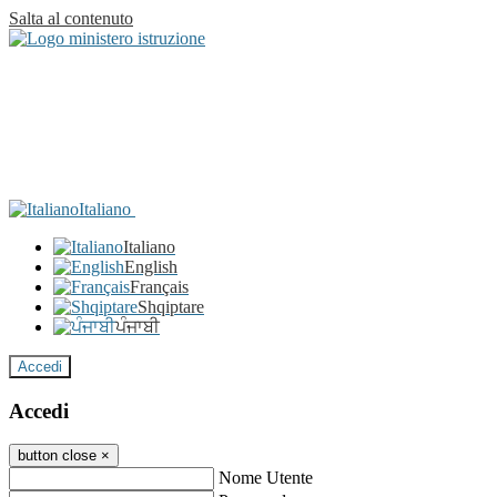
Salta al contenuto
Italiano
Italiano
English
Français
Shqiptare
ਪੰਜਾਬੀ
Accedi
Accedi
button close
×
Nome Utente