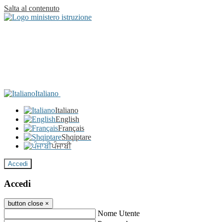
Salta al contenuto
Italiano
Italiano
English
Français
Shqiptare
ਪੰਜਾਬੀ
Accedi
Accedi
button close
×
Nome Utente