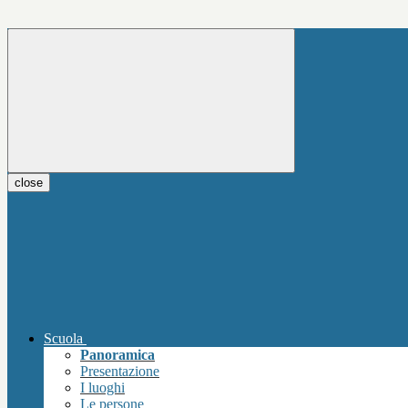
close
Scuola
Panoramica
Presentazione
I luoghi
Le persone