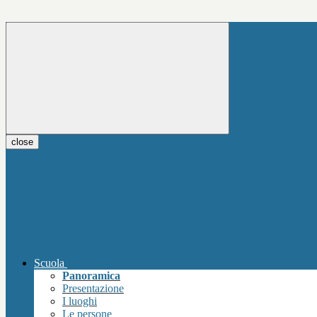
close
Scuola
Panoramica
Presentazione
I luoghi
Le persone