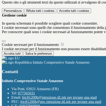
Questo sito o gli strumenti terzi da questo utilizzati si avvalgono di coo
Personalizza
Rifiuta tutti
i cookies
Accetta tutti
i cookies
Gestione cookie
In questa schermata è possibile scegliere quali cookie consentire.
I cookie necessari sono quelli che consentono il funzionamento della pi
Per conoscere quali sono i cookie necessari al funzionamento potete v
Cookie necessari per il funzionamento
I cookie necessari per il funzionamento non possono essere disabilitati.
Accetta tutti
Salva le preferenze
Istituto Comprensivo Statale Amaseno
Contatti
Istituto Comprensivo Statale Amaseno
Via Prati, 03021 Amaseno (FR)
Tel:
077565031
Email:
fric81200b@istruzione.it
Link per inviare una mail
PEC:
fric81200b@pec.istruzione.it
Link per inviare una mail
C.F.: 92027660601