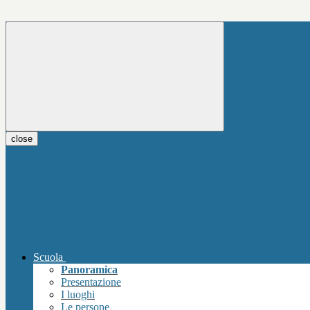
close
Scuola
Panoramica
Presentazione
I luoghi
Le persone