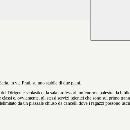
aria, in via Prati, su uno stabile di due piani.
e del Dirigente scolastico, la sala professori, un’enorme palestra, la biblio
assi e, ovviamente, gli stessi servizi igienici che sono sul primo tranne
è delimitato da un piazzale chiuso da cancelli dove i ragazzi possono uscir