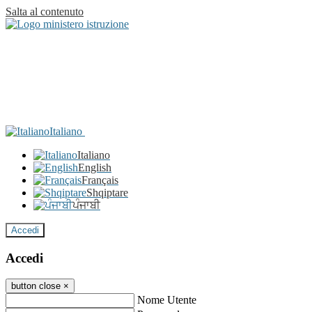
Salta al contenuto
Italiano
Italiano
English
Français
Shqiptare
ਪੰਜਾਬੀ
Accedi
Accedi
button close
×
Nome Utente