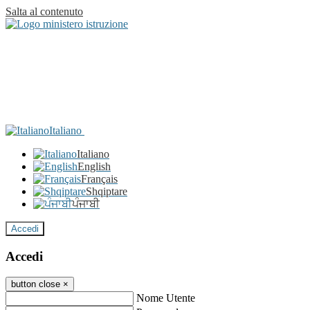
Salta al contenuto
Italiano
Italiano
English
Français
Shqiptare
ਪੰਜਾਬੀ
Accedi
Accedi
button close
×
Nome Utente