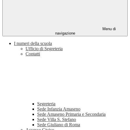
Menu di
navigazione
I numeri della scuola
Ufficio di Segreteria
Contatti
Segreteria
Sede Infanzia Amaseno
Sede Amaseno Primaria e Secondaria
Sede Villa S. Stefano
Sede Giuliano di Roma
Accesso Civico