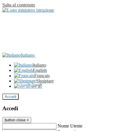
Salta al contenuto
Italiano
Italiano
English
Français
Shqiptare
ਪੰਜਾਬੀ
Accedi
Accedi
button close
×
Nome Utente