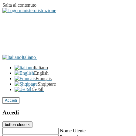
Salta al contenuto
Italiano
Italiano
English
Français
Shqiptare
ਪੰਜਾਬੀ
Accedi
Accedi
button close
×
Nome Utente