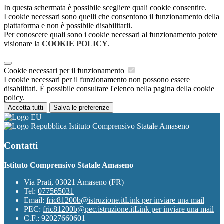
In questa schermata è possibile scegliere quali cookie consentire.
I cookie necessari sono quelli che consentono il funzionamento della
piattaforma e non è possibile disabilitarli.
Per conoscere quali sono i cookie necessari al funzionamento potete
visionare la
COOKIE POLICY
.
Cookie necessari per il funzionamento
I cookie necessari per il funzionamento non possono essere
disabilitati. È possibile consultare l'elenco nella pagina della cookie
policy.
Accetta tutti
Salva le preferenze
Istituto Comprensivo Statale Amaseno
Contatti
Istituto Comprensivo Statale Amaseno
Via Prati, 03021 Amaseno (FR)
Tel:
077565031
Email:
fric81200b@istruzione.it
Link per inviare una mail
PEC:
fric81200b@pec.istruzione.it
Link per inviare una mail
C.F.: 92027660601