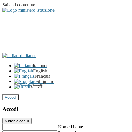
Salta al contenuto
Italiano
Italiano
English
Français
Shqiptare
ਪੰਜਾਬੀ
Accedi
Accedi
button close
×
Nome Utente