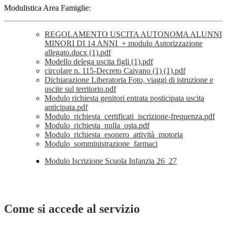
Modulistica Area Famiglie:
REGOLAMENTO USCITA AUTONOMA ALUNNI
MINORI DI 14 ANNI_+ modulo Autorizzazione
allegato.docx (1).pdf
Modello delega uscita figli (1).pdf
circolare n. 115-Decreto Caivano (1) (1).pdf
Dichiarazione Liberatoria Foto, viaggi di istruzione e
uscite sul territorio.pdf
Modulo richiesta genitori entrata posticipata uscita
anticipata.pdf
Modulo_richiesta_certificati_iscrizione-frequenza.pdf
Modulo_richiesta_nulla_osta.pdf
Modulo_richiesta_esonero_attività_motoria
Modulo_somministrazione_farmaci
Modulo Iscrizione Scuola Infanzia 26_27
Come si accede al servizio