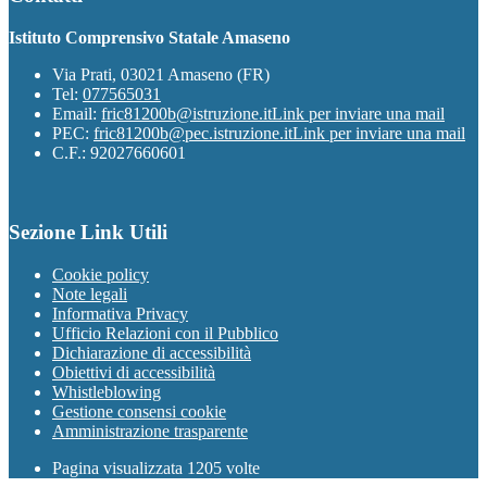
Istituto Comprensivo Statale Amaseno
Via Prati, 03021 Amaseno (FR)
Tel:
077565031
Email:
fric81200b@istruzione.it
Link per inviare una mail
PEC:
fric81200b@pec.istruzione.it
Link per inviare una mail
C.F.: 92027660601
Sezione Link Utili
Cookie policy
Note legali
Informativa Privacy
Ufficio Relazioni con il Pubblico
Dichiarazione di accessibilità
Obiettivi di accessibilità
Whistleblowing
Gestione consensi cookie
Amministrazione trasparente
Pagina visualizzata
1205
volte