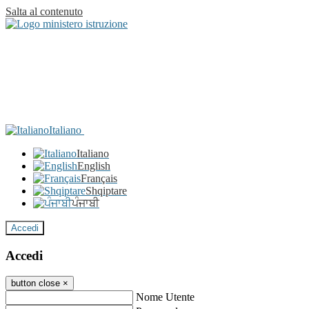
Salta al contenuto
Italiano
Italiano
English
Français
Shqiptare
ਪੰਜਾਬੀ
Accedi
Accedi
button close
×
Nome Utente