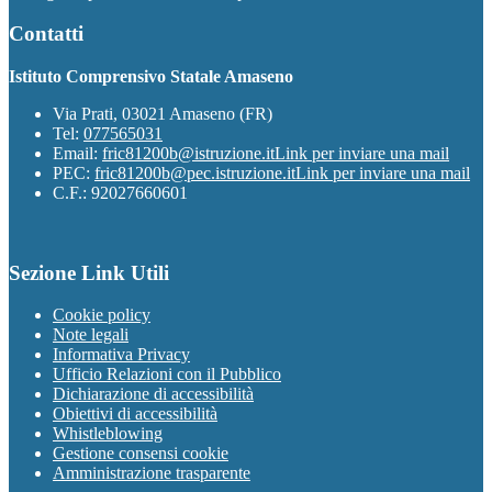
Contatti
Istituto Comprensivo Statale Amaseno
Via Prati, 03021 Amaseno (FR)
Tel:
077565031
Email:
fric81200b@istruzione.it
Link per inviare una mail
PEC:
fric81200b@pec.istruzione.it
Link per inviare una mail
C.F.: 92027660601
Sezione Link Utili
Cookie policy
Note legali
Informativa Privacy
Ufficio Relazioni con il Pubblico
Dichiarazione di accessibilità
Obiettivi di accessibilità
Whistleblowing
Gestione consensi cookie
Amministrazione trasparente