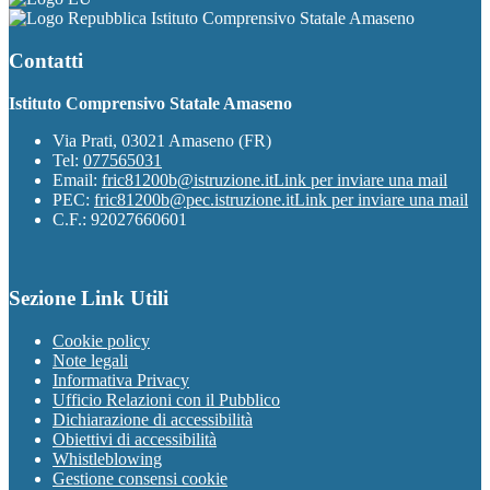
Istituto Comprensivo Statale Amaseno
Contatti
Istituto Comprensivo Statale Amaseno
Via Prati, 03021 Amaseno (FR)
Tel:
077565031
Email:
fric81200b@istruzione.it
Link per inviare una mail
PEC:
fric81200b@pec.istruzione.it
Link per inviare una mail
C.F.: 92027660601
Sezione Link Utili
Cookie policy
Note legali
Informativa Privacy
Ufficio Relazioni con il Pubblico
Dichiarazione di accessibilità
Obiettivi di accessibilità
Whistleblowing
Gestione consensi cookie