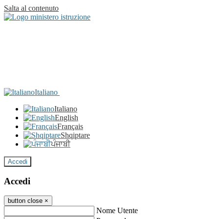
Salta al contenuto
Italiano
Italiano
English
Français
Shqiptare
ਪੰਜਾਬੀ
Accedi
Accedi
button close
×
Nome Utente