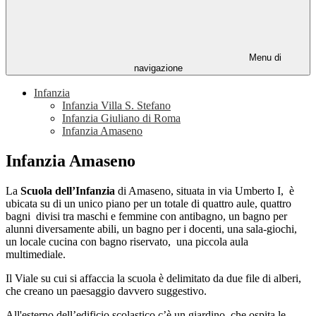
Menu di
navigazione
Infanzia
Infanzia Villa S. Stefano
Infanzia Giuliano di Roma
Infanzia Amaseno
Infanzia Amaseno
La
Scuola dell’Infanzia
di Amaseno, situata in via Umberto I, è
ubicata su di un unico piano per un totale di quattro aule, quattro
bagni divisi tra maschi e femmine con antibagno, un bagno per
alunni diversamente abili, un bagno per i docenti, una sala-giochi,
un locale cucina con bagno riservato, una piccola aula
multimediale.
Il Viale su cui si affaccia la scuola è delimitato da due file di alberi,
che creano un paesaggio davvero suggestivo.
All'esterno dell’edificio scolastico c’è un giardino, che ospita le