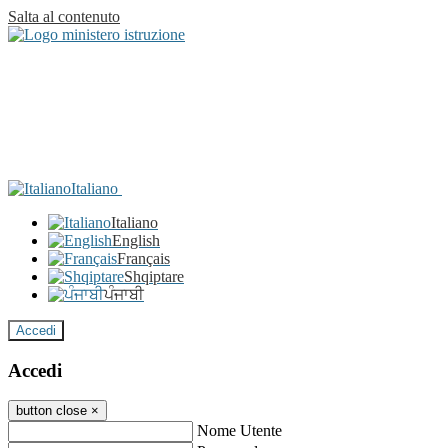
Salta al contenuto
Italiano
Italiano
English
Français
Shqiptare
ਪੰਜਾਬੀ
Accedi
Accedi
button close
×
Nome Utente