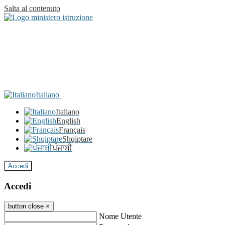
Salta al contenuto
Italiano
Italiano
English
Français
Shqiptare
ਪੰਜਾਬੀ
Accedi
Accedi
button close
×
Nome Utente