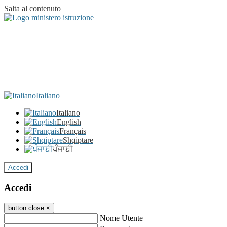
Salta al contenuto
Italiano
Italiano
English
Français
Shqiptare
ਪੰਜਾਬੀ
Accedi
Accedi
button close
×
Nome Utente