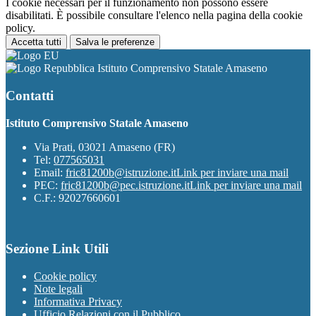
I cookie necessari per il funzionamento non possono essere
disabilitati. È possibile consultare l'elenco nella pagina della cookie
policy.
Accetta tutti
Salva le preferenze
Istituto Comprensivo Statale Amaseno
Contatti
Istituto Comprensivo Statale Amaseno
Via Prati, 03021 Amaseno (FR)
Tel:
077565031
Email:
fric81200b@istruzione.it
Link per inviare una mail
PEC:
fric81200b@pec.istruzione.it
Link per inviare una mail
C.F.: 92027660601
Sezione Link Utili
Cookie policy
Note legali
Informativa Privacy
Ufficio Relazioni con il Pubblico