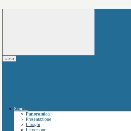
close
Scuola
Panoramica
Presentazione
I luoghi
Le persone