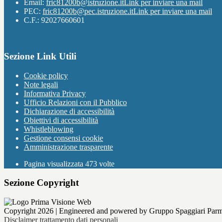
Email:
fric81200b@istruzione.it
Link per inviare una mail
PEC:
fric81200b@pec.istruzione.it
Link per inviare una mail
C.F.: 92027660601
Sezione Link Utili
Cookie policy
Note legali
Informativa Privacy
Ufficio Relazioni con il Pubblico
Dichiarazione di accessibilità
Obiettivi di accessibilità
Whistleblowing
Gestione consensi cookie
Amministrazione trasparente
Pagina visualizzata
473
volte
Sezione Copyright
Copyright 2026 | Engineered and powered by Gruppo Spaggiari Parm
Disclaimer trattamento dati personali