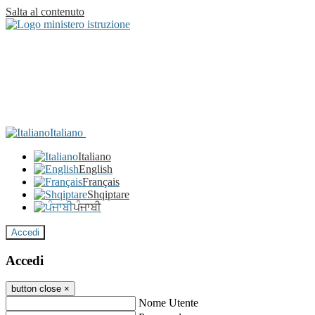
Salta al contenuto
Italiano
Italiano
English
Français
Shqiptare
ਪੰਜਾਬੀ
Accedi
Accedi
button close
×
Nome Utente