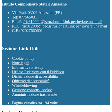
Istituto Comprensivo Statale Amaseno
Via Prati, 03021 Amaseno (FR)
Tel:
077565031
Email:
fric81200b@istruzione.it
Link per inviare una mail
PEC:
fric81200b@pec.istruzione.it
Link per inviare una mail
C.F.: 92027660601
Sezione Link Utili
Cookie policy
Note legali
Informativa Privacy
Ufficio Relazioni con il Pubblico
Dichiarazione di accessibilità
Obiettivi di accessibilità
Whistleblowing
Gestione consensi cookie
Amministrazione trasparente
Pagina visualizzata
194
volte