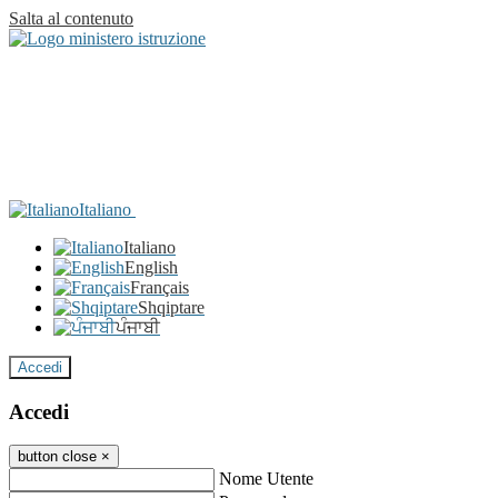
Salta al contenuto
Italiano
Italiano
English
Français
Shqiptare
ਪੰਜਾਬੀ
Accedi
Accedi
button close
×
Nome Utente