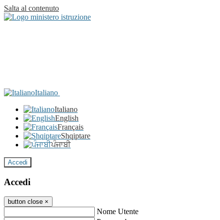
Salta al contenuto
Italiano
Italiano
English
Français
Shqiptare
ਪੰਜਾਬੀ
Accedi
Accedi
button close
×
Nome Utente