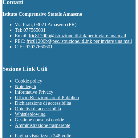
Contatti
Istituto Comprensivo Statale Amaseno
Via Prati, 03021 Amaseno (FR)
Tel:
077565031
Email:
fric81200b@istruzione.it
Link per inviare una mail
PEC:
fric81200b@pec.istruzione.it
Link per inviare una mail
C.F.: 92027660601
Sezione Link Utili
Cookie policy
Note legali
Informativa Privacy
Ufficio Relazioni con il Pubblico
Dichiarazione di accessibilità
Obiettivi di accessibilità
Whistleblowing
Gestione consensi cookie
Amministrazione trasparente
Pagina visualizzata
248
volte