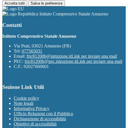
Accetta tutti
Salva le preferenze
Istituto Comprensivo Statale Amaseno
Contatti
Istituto Comprensivo Statale Amaseno
Via Prati, 03021 Amaseno (FR)
Tel:
077565031
Email:
fric81200b@istruzione.it
Link per inviare una mail
PEC:
fric81200b@pec.istruzione.it
Link per inviare una mail
C.F.: 92027660601
Sezione Link Utili
Cookie policy
Note legali
Informativa Privacy
Ufficio Relazioni con il Pubblico
Dichiarazione di accessibilità
Obiettivi di accessibilità