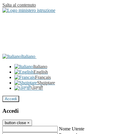
Salta al contenuto
Italiano
Italiano
English
Français
Shqiptare
ਪੰਜਾਬੀ
Accedi
Accedi
button close
×
Nome Utente