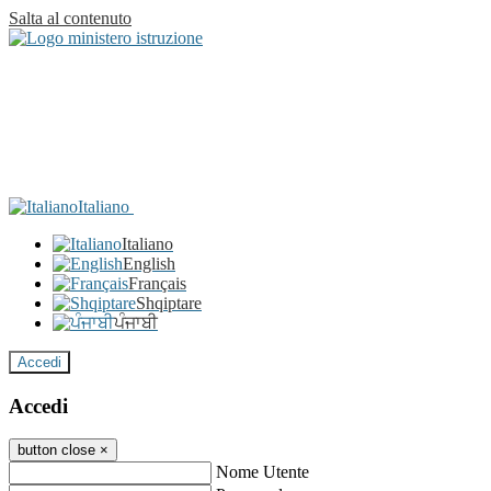
Salta al contenuto
Italiano
Italiano
English
Français
Shqiptare
ਪੰਜਾਬੀ
Accedi
Accedi
button close
×
Nome Utente