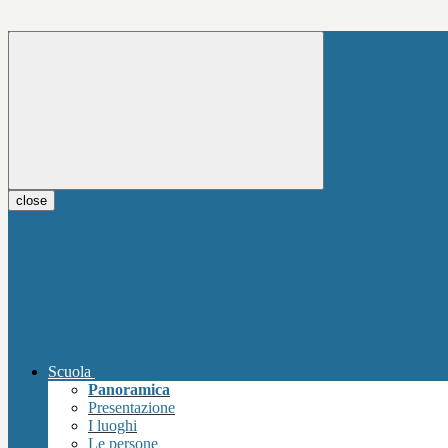
close
Scuola
Panoramica
Presentazione
I luoghi
Le persone