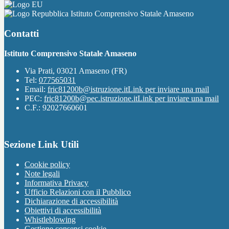
Istituto Comprensivo Statale Amaseno
Contatti
Istituto Comprensivo Statale Amaseno
Via Prati, 03021 Amaseno (FR)
Tel:
077565031
Email:
fric81200b@istruzione.it
Link per inviare una mail
PEC:
fric81200b@pec.istruzione.it
Link per inviare una mail
C.F.: 92027660601
Sezione Link Utili
Cookie policy
Note legali
Informativa Privacy
Ufficio Relazioni con il Pubblico
Dichiarazione di accessibilità
Obiettivi di accessibilità
Whistleblowing
Gestione consensi cookie