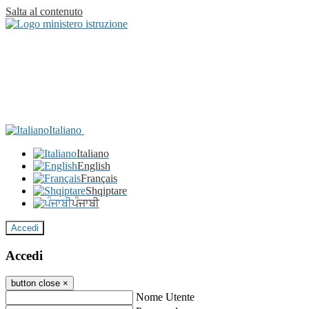
Salta al contenuto
Italiano
Italiano
English
Français
Shqiptare
ਪੰਜਾਬੀ
Accedi
Accedi
button close
×
Nome Utente