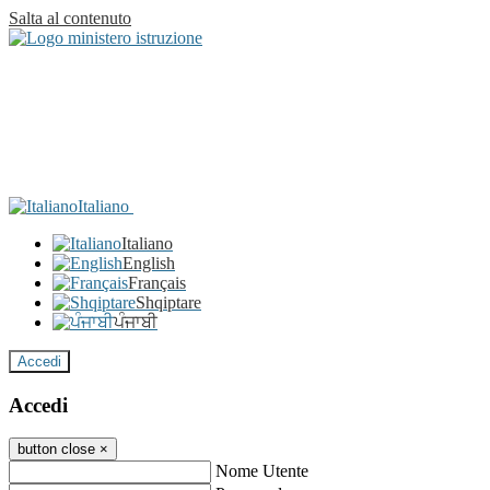
Salta al contenuto
Italiano
Italiano
English
Français
Shqiptare
ਪੰਜਾਬੀ
Accedi
Accedi
button close
×
Nome Utente