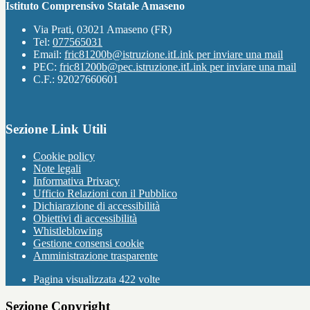
Istituto Comprensivo Statale Amaseno
Via Prati, 03021 Amaseno (FR)
Tel:
077565031
Email:
fric81200b@istruzione.it
Link per inviare una mail
PEC:
fric81200b@pec.istruzione.it
Link per inviare una mail
C.F.: 92027660601
Sezione Link Utili
Cookie policy
Note legali
Informativa Privacy
Ufficio Relazioni con il Pubblico
Dichiarazione di accessibilità
Obiettivi di accessibilità
Whistleblowing
Gestione consensi cookie
Amministrazione trasparente
Pagina visualizzata
422
volte
Sezione Copyright