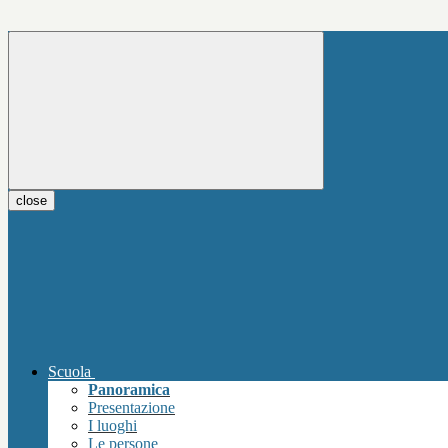
close
Scuola
Panoramica
Presentazione
I luoghi
Le persone