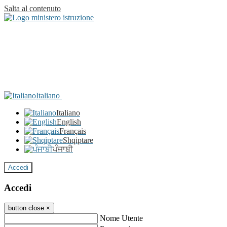
Salta al contenuto
Italiano
Italiano
English
Français
Shqiptare
ਪੰਜਾਬੀ
Accedi
Accedi
button close
×
Nome Utente