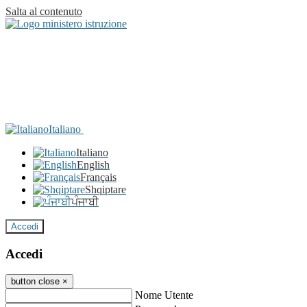
Salta al contenuto
Italiano
Italiano
English
Français
Shqiptare
ਪੰਜਾਬੀ
Accedi
Accedi
button close
×
Nome Utente