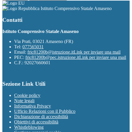
Istituto Comprensivo Statale Amaseno
Contatti
Istituto Comprensivo Statale Amaseno
Via Prati, 03021 Amaseno (FR)
Tel:
077565031
Email:
fric81200b@istruzione.it
Link per inviare una mail
PEC:
fric81200b@pec.istruzione.it
Link per inviare una mail
C.F.: 92027660601
Sezione Link Utili
Cookie policy
Note legali
Informativa Privacy
Ufficio Relazioni con il Pubblico
Dichiarazione di accessibilità
Obiettivi di accessibilità
Whistleblowing