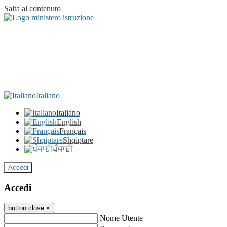
Salta al contenuto
Italiano
Italiano
English
Français
Shqiptare
ਪੰਜਾਬੀ
Accedi
Accedi
button close
×
Nome Utente