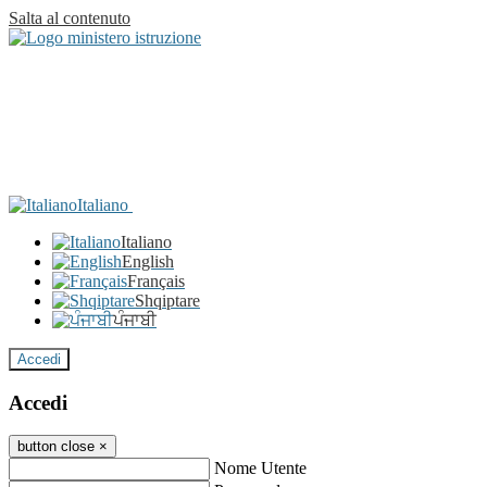
Salta al contenuto
Italiano
Italiano
English
Français
Shqiptare
ਪੰਜਾਬੀ
Accedi
Accedi
button close
×
Nome Utente