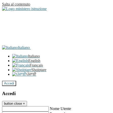
Salta al contenuto
Italiano
Italiano
English
Français
Shqiptare
ਪੰਜਾਬੀ
Accedi
Accedi
button close
×
Nome Utente