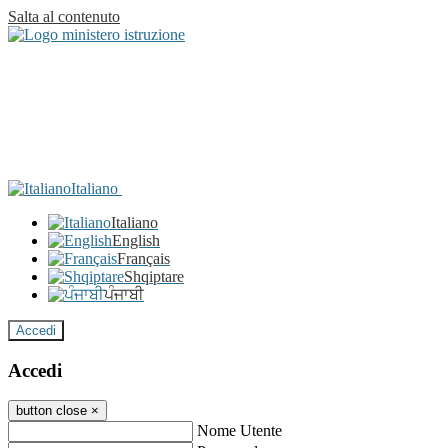
Salta al contenuto
Italiano
Italiano
English
Français
Shqiptare
ਪੰਜਾਬੀ
Accedi
Accedi
button close
×
Nome Utente