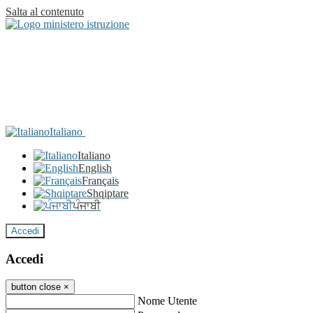
Salta al contenuto
Italiano
Italiano
English
Français
Shqiptare
ਪੰਜਾਬੀ
Accedi
Accedi
button close
×
Nome Utente