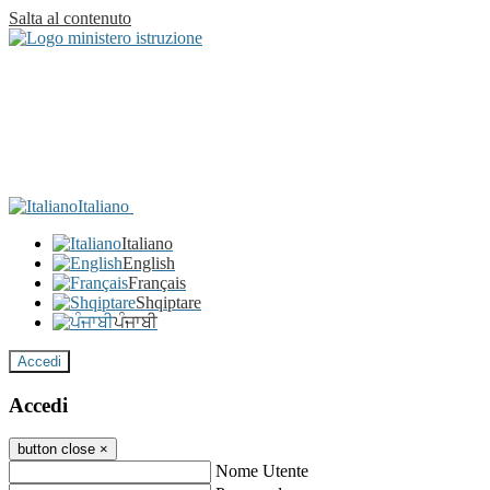
Salta al contenuto
Italiano
Italiano
English
Français
Shqiptare
ਪੰਜਾਬੀ
Accedi
Accedi
button close
×
Nome Utente