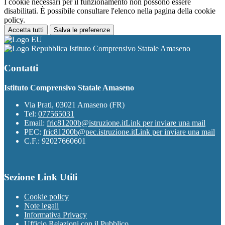
I cookie necessari per il funzionamento non possono essere
disabilitati. È possibile consultare l'elenco nella pagina della cookie
policy.
Accetta tutti
Salva le preferenze
Istituto Comprensivo Statale Amaseno
Contatti
Istituto Comprensivo Statale Amaseno
Via Prati, 03021 Amaseno (FR)
Tel:
077565031
Email:
fric81200b@istruzione.it
Link per inviare una mail
PEC:
fric81200b@pec.istruzione.it
Link per inviare una mail
C.F.: 92027660601
Sezione Link Utili
Cookie policy
Note legali
Informativa Privacy
Ufficio Relazioni con il Pubblico