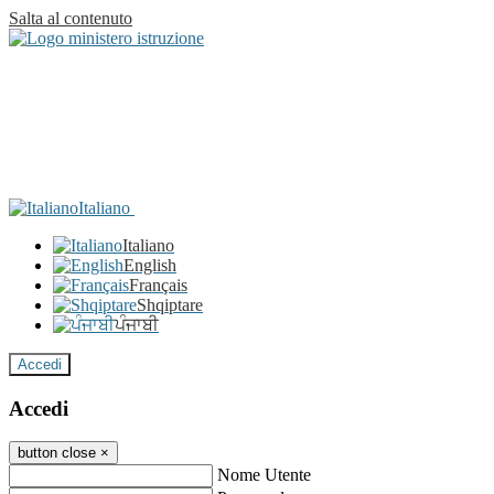
Salta al contenuto
Italiano
Italiano
English
Français
Shqiptare
ਪੰਜਾਬੀ
Accedi
Accedi
button close
×
Nome Utente